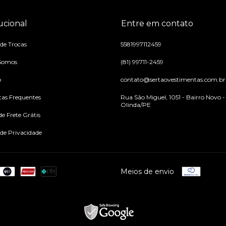
tucional
Entre em contato
 de Trocas
5581997112459
Somos
(81) 99711-2459
o
contato@sertaovestimentas.com.br
as Frequentes
Rua São Miguel, 1051 - Bairro Novo -
Olinda/PE
e Frete Grátis
 de Privacidade
Meios de envio