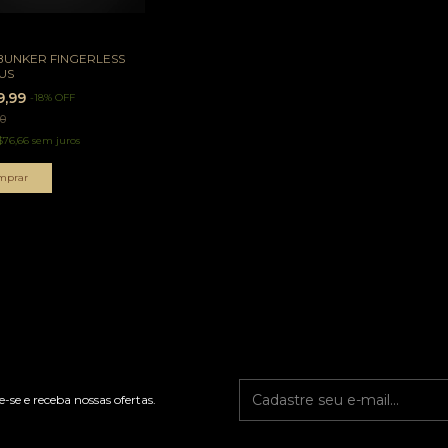
BUNKER FINGERLESS
TUS
9,99
-
18
%
OFF
90
$76,66
sem juros
mprar
-se e receba nossas ofertas.