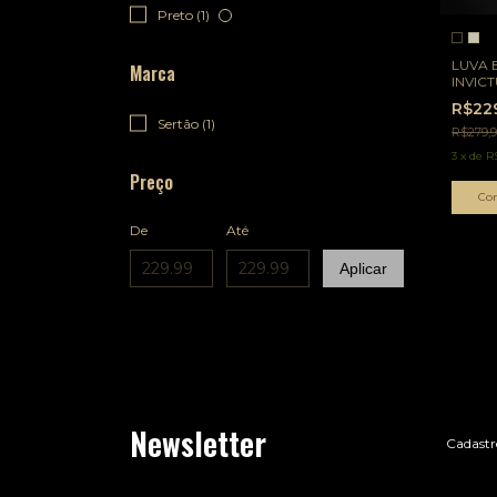
Preto (1)
LUVA 
Marca
INVIC
R$22
Sertão (1)
R$279,
3
x
de
R
Preço
Co
De
Até
Aplicar
Newsletter
Cadastre