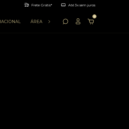
Frete Grátis*
Até 3x sem juros
0
RACIONAL
ÁREA PERFORMANCE
MODA CASUAL