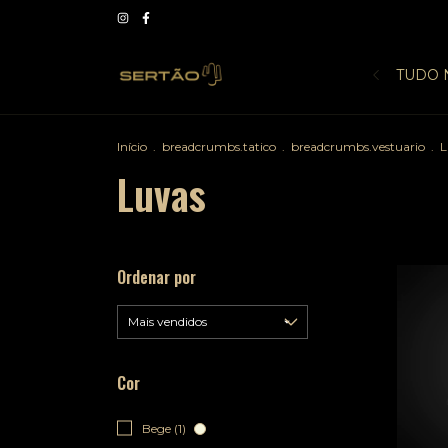
TUDO 
Início
.
breadcrumbs.tatico
.
breadcrumbs.vestuario
.
L
Luvas
Ordenar por
Cor
Bege (1)