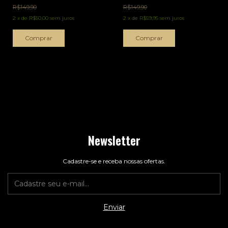
R$149,90
R$149,90
2
x
de
R$50,00
sem juros
2
x
de
R$59,95
sem juros
Newsletter
Cadastre-se e receba nossas ofertas.