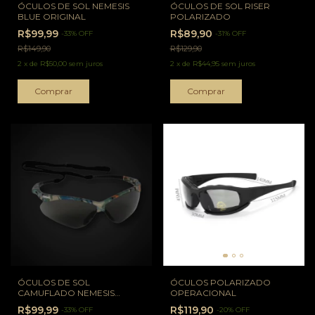
ÓCULOS DE SOL NEMESIS
ÓCULOS DE SOL RISER
BLUE ORIGINAL
POLARIZADO
R$99,99
R$89,90
-
33
%
OFF
-
31
%
OFF
R$149,90
R$129,90
2
x
de
R$50,00
sem juros
2
x
de
R$44,95
sem juros
ÓCULOS DE SOL
ÓCULOS POLARIZADO
CAMUFLADO NEMESIS
OPERACIONAL
ORIGINAL
R$99,99
R$119,90
-
33
%
OFF
-
20
%
OFF