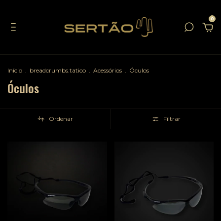
0
Início
.
breadcrumbs.tatico
.
Acessórios
.
Óculos
Óculos
Ordenar
Filtrar