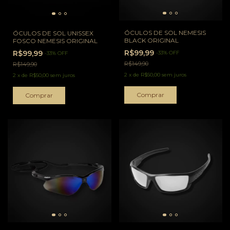
ÓCULOS DE SOL NEMESIS
ÓCULOS DE SOL UNISSEX
BLACK ORIGINAL
FOSCO NEMESIS ORIGINAL
R$99,99
R$99,99
-
33
%
OFF
-
33
%
OFF
R$149,90
R$149,90
2
x
de
R$50,00
sem juros
2
x
de
R$50,00
sem juros