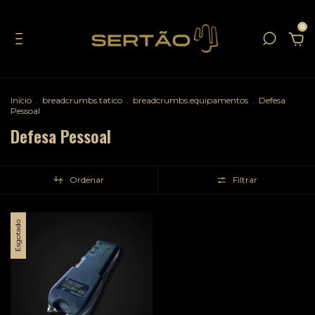
0
Início
.
breadcrumbs.tatico
.
breadcrumbs.equipamentos
.
Defesa
Pessoal
Defesa Pessoal
Ordenar
Filtrar
Esgotado